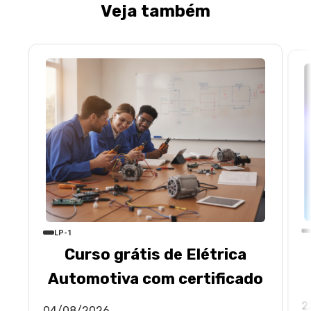
Veja também
LP-1
Curso grátis de Elétrica
Automotiva com certificado
2
04/08/2026