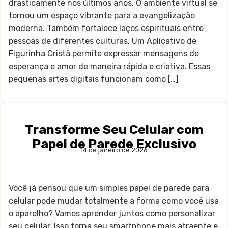
drasticamente nos últimos anos. O ambiente virtual se
tornou um espaço vibrante para a evangelização
moderna. Também fortalece laços espirituais entre
pessoas de diferentes culturas. Um Aplicativo de
Figurinha Cristã permite expressar mensagens de
esperança e amor de maneira rápida e criativa. Essas
pequenas artes digitais funcionam como […]
Transforme Seu Celular com
Papel de Parede Exclusivo
14 de janeiro de 2026
Você já pensou que um simples papel de parede para
celular pode mudar totalmente a forma como você usa
o aparelho? Vamos aprender juntos como personalizar
seu celular. Isso torna seu smartphone mais atraente e