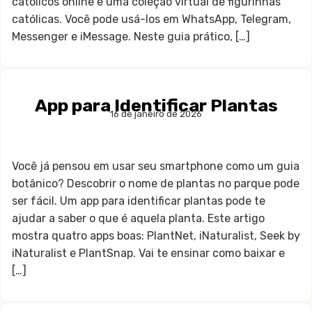
católicos online e uma coleção virtual de figurinhas
católicas. Você pode usá-los em WhatsApp, Telegram,
Messenger e iMessage. Neste guia prático, […]
App para Identificar Plantas
16 de janeiro de 2026
Você já pensou em usar seu smartphone como um guia
botânico? Descobrir o nome de plantas no parque pode
ser fácil. Um app para identificar plantas pode te
ajudar a saber o que é aquela planta. Este artigo
mostra quatro apps boas: PlantNet, iNaturalist, Seek by
iNaturalist e PlantSnap. Vai te ensinar como baixar e
[…]