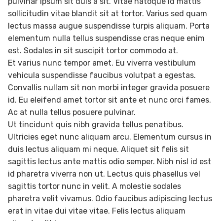
pulvinar ipsum sit duis a sit. Vitae natoque id mattis
sollicitudin vitae blandit sit at tortor. Varius sed quam
lectus massa augue suspendisse turpis aliquam. Porta
elementum nulla tellus suspendisse cras neque enim
est. Sodales in sit suscipit tortor commodo at.
Et varius nunc tempor amet. Eu viverra vestibulum
vehicula suspendisse faucibus volutpat a egestas.
Convallis nullam sit non morbi integer gravida posuere
id. Eu eleifend amet tortor sit ante et nunc orci fames.
Ac at nulla tellus posuere pulvinar.
Ut tincidunt quis nibh gravida tellus penatibus.
Ultricies eget nunc aliquam arcu. Elementum cursus in
duis lectus aliquam mi neque. Aliquet sit felis sit
sagittis lectus ante mattis odio semper. Nibh nisl id est
id pharetra viverra non ut. Lectus quis phasellus vel
sagittis tortor nunc in velit. A molestie sodales
pharetra velit vivamus. Odio faucibus adipiscing lectus
erat in vitae dui vitae vitae. Felis lectus aliquam