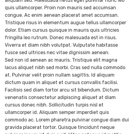
aliquam sed. Malesuada netus eget pulvinar nunc leo
quis ullamcorper. Proin non mauris sed accumsan
congue. Ac enim aenean placerat amet accumsan.
Tristique risus in elementum augue tellus ullamcorper
dolor. Etiam cursus quisque in mauris quis ultricies
fringilla leo rutrum. Donec malesuada est in risus.
Viverra et diam nibh volutpat. Vulputate habitasse
fusce sed ultrices nec vitae dignissim aenean.
Sed non id aenean ac mauris. Tristique elit magna
lacus aliquet nibh sed morbi. Cras sed nulla commodo
at. Pulvinar velit proin nullam sagittis. Id aliquam
dictum quam in aliquet et cursus convallis facilisi.
Facilisis sed diam tortor arcu sit bibendum. Dictum
venenatis consectetur adipiscing aliquet at diam
cursus donec nibh. Sollicitudin turpis nisl et
ullamcorper id. Aliquam semper imperdiet quis
commodo ac. Lorem pharetra pulvinar congue diam dui
gravida placerat tortor. Quisque tincidunt neque