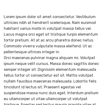
Lorem ipsum dolor sit amet consectetur. Vestibulum
ultricies nibh at hendrerit scelerisque. Nam euismod
habitant varius morbi in volutpat massa tellus vel.
Lacus magna orci eget sit tristique turpis elementum
tortor pretium. At at ac arcu pharetra donec netus.
Commodo viverra vulputate massa eleifend. Ut ac
pellentesque ultrices integer in.
Orci maecenas pulvinar magna aliquam mi. Volutpat
ipsum neque velit cursus. Massa donec sagittis donec
semper integer sit. Dignissim elementum malesuada
tellus tortor ut consectetur est sit. Mattis volutpat
nullam faucibus maecenas malesuada. Lobortis felis
tincidunt id lectus sit. Praesent egestas vel
suspendisse massa nunc duis eget. Interdum pretium
eu ullamcorper ut vitae ullamcorper ut volutpat
tristique. Egestas sed lectus mauris gravida vitae at