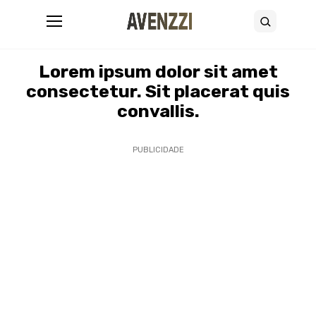
Abrir menu
Buscar
10 de junho de 2024
•
5 minutos de leitura
Lorem ipsum dolor sit amet
consectetur. Sit placerat quis
convallis.
PUBLICIDADE