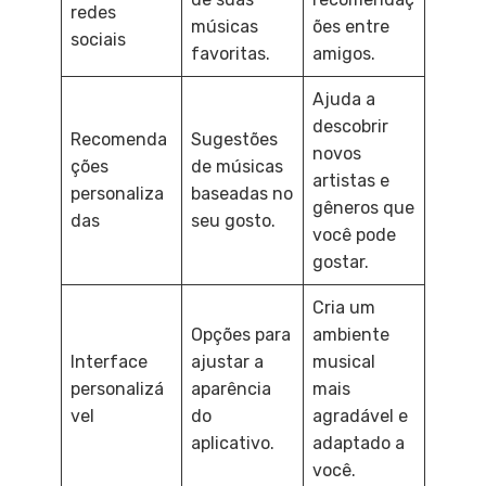
redes
músicas
ões entre
sociais
favoritas.
amigos.
Ajuda a
descobrir
Recomenda
Sugestões
novos
ções
de músicas
artistas e
personaliza
baseadas no
gêneros que
das
seu gosto.
você pode
gostar.
Cria um
Opções para
ambiente
Interface
ajustar a
musical
personalizá
aparência
mais
vel
do
agradável e
aplicativo.
adaptado a
você.