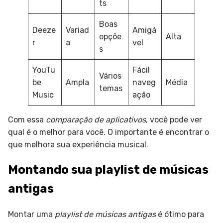
ts
Boas
Deeze
Variad
Amigá
opçõe
Alta
r
a
vel
s
YouTu
Fácil
Vários
be
Ampla
naveg
Média
temas
Music
ação
Com essa
comparação de aplicativos
, você pode ver
qual é o melhor para você. O importante é encontrar o
que melhora sua experiência musical.
Montando sua playlist de músicas
antigas
Montar uma
playlist de músicas antigas
é ótimo para