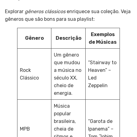
Explorar
gêneros clássicos
enriquece sua coleção. Veja
gêneros que são bons para sua playlist:
Exemplos
Gênero
Descrição
de Músicas
Um gênero
que mudou
“Stairway to
Rock
a música no
Heaven” –
Clássico
século XX,
Led
cheio de
Zeppelin
energia.
Música
popular
brasileira,
“Garota de
MPB
cheia de
Ipanema” –
ritmos e
Tom Jobim