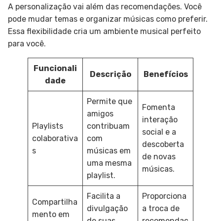
A personalização vai além das recomendações. Você
pode mudar temas e organizar músicas como preferir.
Essa flexibilidade cria um ambiente musical perfeito
para você.
Funcionali
Descrição
Benefícios
dade
Permite que
Fomenta
amigos
interação
Playlists
contribuam
social e a
colaborativa
com
descoberta
s
músicas em
de novas
uma mesma
músicas.
playlist.
Facilita a
Proporciona
Compartilha
divulgação
a troca de
mento em
de suas
recomendaç