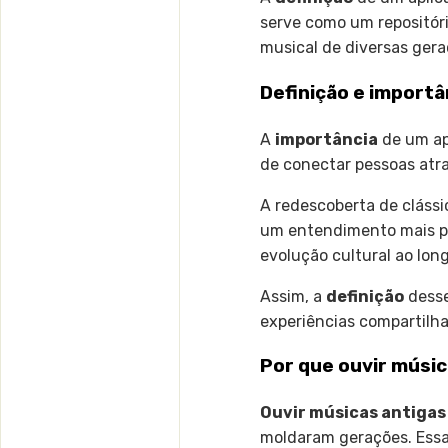
serve como um repositór
musical de diversas gera
Definição e importâ
A
importância
de um ap
de conectar pessoas atr
A redescoberta de cláss
um entendimento mais p
evolução cultural ao lon
Assim, a
definição
desse
experiências compartilh
Por que ouvir músic
Ouvir músicas antigas
moldaram gerações. Ess