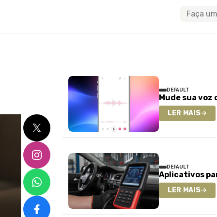
Buscar
DEFAULT
Mude sua voz 
LER MAIS
→
X
Instagram
DEFAULT
WhatsApp
Aplicativos pa
LER MAIS
→
Facebook