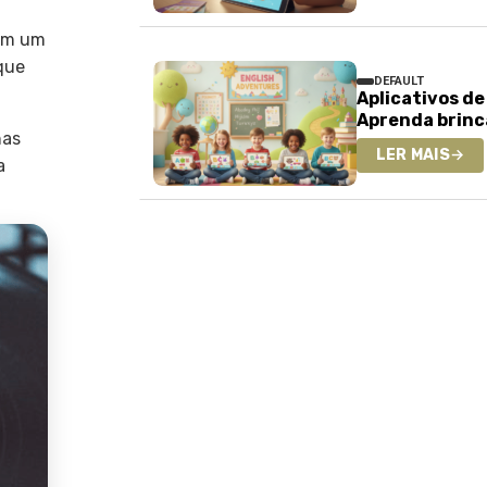
zam um
 que
DEFAULT
Aplicativos de
Aprenda brin
nas
LER MAIS
→
a