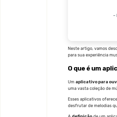
–
Neste artigo, vamos des
para sua experiência mus
O que é um apli
Um
aplicativo para ou
uma vasta coleção de mú
Esses aplicativos oferec
desfrutar de melodias q
A
definição
de um aplica