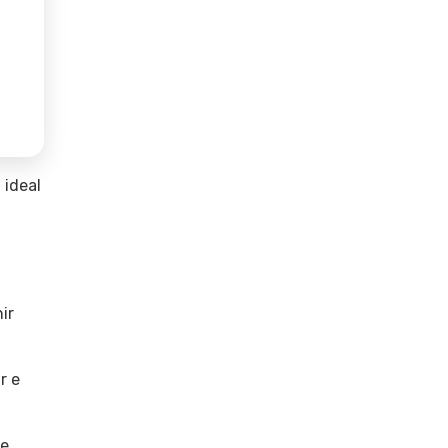
 ideal
ir
r e
le